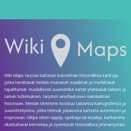
Wiki Maps tarjoaa kattavan kokoelman historiallisia karttoja,
jotka herättävät henkiin muinaiset maailmat ja merkittävät
tapahtumat. Huolellisesti suunnitellut kartat yhdistävät taiteen ja
tarkan tutkimuksen, tarjoten ainutlaatuisen näkökulman
historiaan. Meidän tiimimme koostuu taitavista kartografeista ja
suunnittelijoista, jotka tekevät jokaisesta kartasta autenttisen ja
inspiroivan. Olitpa sitten oppija, opettaja tai kirjailija, karttamme
rikastuttavat kerrontaa ja syventävät historiallista ymmärrystäsi.