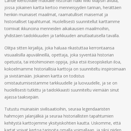
Lähde kiehtovalle matkalle historian halki Wiki Mapsin avulla,
jossa jokainen kartta kertoo menneisyyden tarinan, herättäen
henkiin muinaiset maailmat, raamatulliset maisemat ja
historialliset tapahtumat. Huolellisesti suunnitellut karttamme
toimivat ikkunoina menneiden aikakausien maailmoihin,
yhdistäen taidokkuuden ja tarkkuuden ainutlaatuisella tavalla.
Olitpa sitten kirjailija, joka haluaa rikastuttaa kerrontaansa
visuaalisilla apuvälineillä, opettaja, joka syventää historian
opetusta, tai intohimoinen oppija, joka etsii itseopiskelun iloa,
kokoelmamme historiallisia karttoja on suunniteltu inspiroimaan
ja sivistämään. Jokainen kartta on todistus
omistautumisestamme tarkkuudelle ja luovuudelle, ja se on
huolellisesti tutkittu ja taidokkaasti suunniteltu viemään sinut
ajassa taaksepäin.
Tutustu muinaisiin sivilisaatioihin, seuraa legendaaristen
hahmojen jalanjälkiä ja seuraa historiallisten tapahtumien
kehitystä karttojemme yksityiskohtien kautta. Uskomme, että
kartat voivat kertoa tarinoita omalla voimallaan, ja siksi niiden