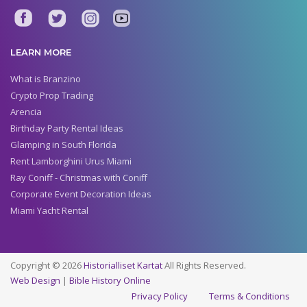
LEARN MORE
What is Branzino
Crypto Prop Trading
Arencia
Birthday Party Rental Ideas
Glamping in South Florida
Rent Lamborghini Urus Miami
Ray Coniff - Christmas with Coniff
Corporate Event Decoration Ideas
Miami Yacht Rental
Copyright © 2026
Historialliset Kartat
All Rights Reserved.
Web Design
|
Bible History Online
Privacy Policy
Terms & Conditions